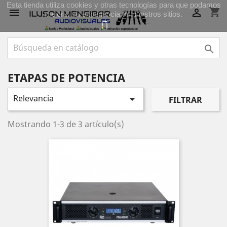
Esta tienda utiliza cookies y otras tecnologías para que podamos
shopping_cart


mejorar su experiencia en nuestros sitios.

ETAPAS DE POTENCIA
Relevancia

FILTRAR
Mostrando 1-3 de 3 artículo(s)