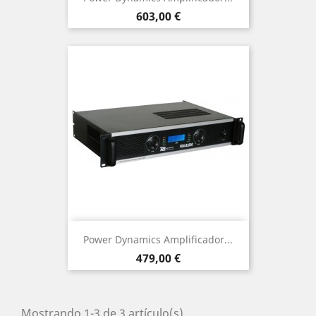
Precio
603,00 €
Power Dynamics Amplificador...
Precio
479,00 €
Mostrando 1-3 de 3 artículo(s)