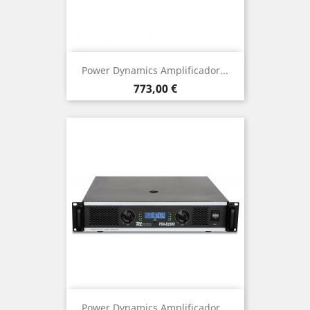
Power Dynamics Amplificador...
Precio
773,00 €
Power Dynamics Amplificador...