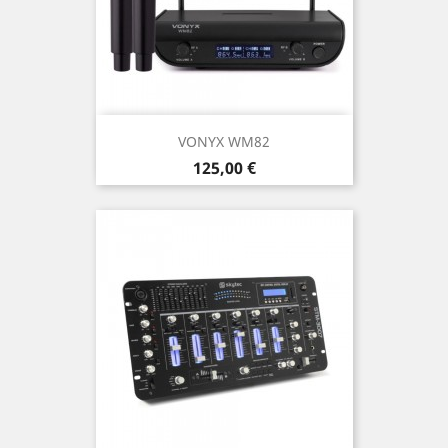
VONYX WM82
Precio
125,00 €