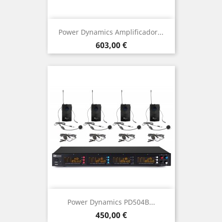
Power Dynamics Amplificador...
Precio
603,00 €
Power Dynamics PD504B...
Precio
450,00 €